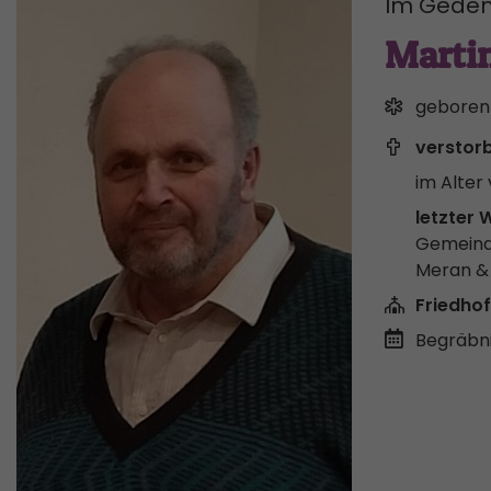
Im Geden
Martin
geboren
verstor
im Alter 
letzter 
Gemeind
Meran 
Friedhof
Begräbni