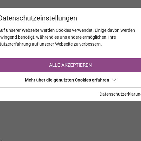
KALENDER
JAHRESTAGE
UNTERNEH
Datenschutzeinstellungen
Auf unserer Webseite werden Cookies verwendet. Einige davon werden
zwingend benötigt, während es uns andere ermöglichen, Ihre
Nutzererfahrung auf unserer Webseite zu verbessern.
Registrierung auf TrauerHilfe.it
ALLE AKZEPTIEREN
Sie sind noch nicht auf TrauerHilfe.it registriert?
Mehr über die genutzten Cookies erfahren
>> zur kostenlosen Registrierung <<
Datenschutzerklärun