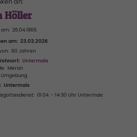
ken an:
 Höller
 am:
26.04.1965
ben am:
23.03.2026
von:
60 Jahren
Wohnort:
Untermais
e:
Meran
& Umgebung
:
Untermais
sgottesdienst:
01.04. - 14:30 Uhr
Untermais