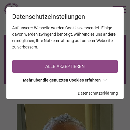
TRAUERHILFE
Datenschutzeinstellungen
JAHRESTAGE
KALENDER
VERSTORBENE
Auf unserer Webseite werden Cookies verwendet. Einige
davon werden zwingend benötigt, während es uns andere
ermöglichen, Ihre Nutzererfahrung auf unserer Webseite
Registrierung auf TrauerHilfe.it
zu verbessern.
Sie sind noch nicht auf TrauerHilfe.it registriert?
ALLE AKZEPTIEREN
>> zur kostenlosen Registrierung <<
Mehr über die genutzten Cookies erfahren
Datenschutzerklärung