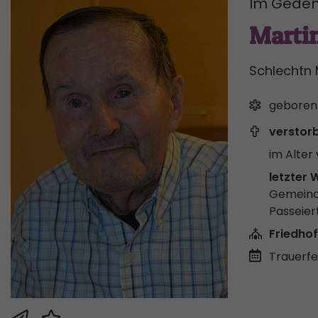
Im Geden
Marti
Schlechtn 
geboren
verstor
im Alter 
letzter 
Gemeind
Passeier
Friedhof
Trauerfei