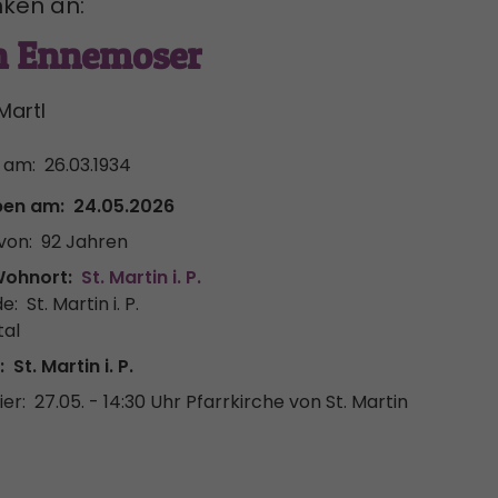
ken an:
n Ennemoser
Martl
 am:
26.03.1934
ben am:
24.05.2026
von:
92 Jahren
Wohnort:
St. Martin i. P.
e:
St. Martin i. P.
tal
:
St. Martin i. P.
er:
27.05. - 14:30 Uhr
Pfarrkirche von St. Martin