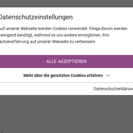
KALENDER
JAHRESTAGE
UNTERNEH
Datenschutzeinstellungen
Auf unserer Webseite werden Cookies verwendet. Einige davon werden
zwingend benötigt, während es uns andere ermöglichen, Ihre
Nutzererfahrung auf unserer Webseite zu verbessern.
Registrierung auf TrauerHilfe.it
ALLE AKZEPTIEREN
Sie sind noch nicht auf TrauerHilfe.it registriert?
Mehr über die genutzten Cookies erfahren
>> zur kostenlosen Registrierung <<
Datenschutzerklärun