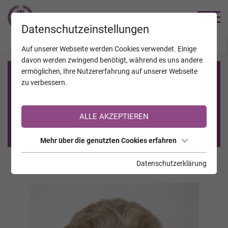
TRAUERHILFE
Datenschutzeinstellungen
JAHRESTAGE
KALENDER
VERSTORBENE
Auf unserer Webseite werden Cookies verwendet. Einige
davon werden zwingend benötigt, während es uns andere
ermöglichen, Ihre Nutzererfahrung auf unserer Webseite
Registrierung auf TrauerHilfe.it
zu verbessern.
Sie sind noch nicht auf TrauerHilfe.it registriert?
ALLE AKZEPTIEREN
>> zur kostenlosen Registrierung <<
Mehr über die genutzten Cookies erfahren
Datenschutzerklärung