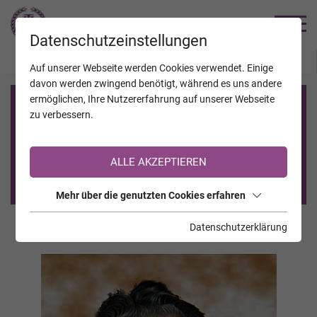
TRAUERHILFE
Datenschutzeinstellungen
JAHRESTAGE
KALENDER
VERSTORBENE
Auf unserer Webseite werden Cookies verwendet. Einige
davon werden zwingend benötigt, während es uns andere
ermöglichen, Ihre Nutzererfahrung auf unserer Webseite
Registrierung auf TrauerHilfe.it
zu verbessern.
Sie sind noch nicht auf TrauerHilfe.it registriert?
ALLE AKZEPTIEREN
>> zur kostenlosen Registrierung <<
Mehr über die genutzten Cookies erfahren
Datenschutzerklärung