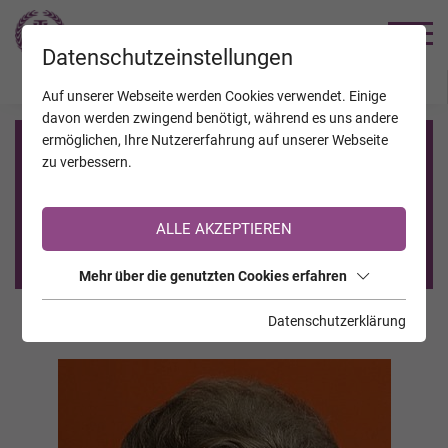
TRAUERHILFE
Datenschutzeinstellungen
JAHRESTAGE
KALENDER
VERSTORBENE
Auf unserer Webseite werden Cookies verwendet. Einige
davon werden zwingend benötigt, während es uns andere
ermöglichen, Ihre Nutzererfahrung auf unserer Webseite
Registrierung auf TrauerHilfe.it
zu verbessern.
Sie sind noch nicht auf TrauerHilfe.it registriert?
ALLE AKZEPTIEREN
>> zur kostenlosen Registrierung <<
Mehr über die genutzten Cookies erfahren
Datenschutzerklärung