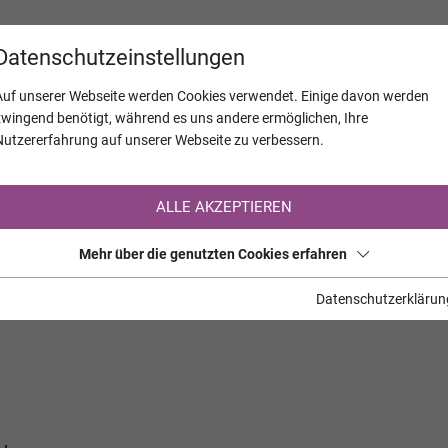
KALENDER
JAHRESTAGE
UNTERNEH
Datenschutzeinstellungen
Auf unserer Webseite werden Cookies verwendet. Einige davon werden
zwingend benötigt, während es uns andere ermöglichen, Ihre
Nutzererfahrung auf unserer Webseite zu verbessern.
Registrierung auf TrauerHilfe.it
ALLE AKZEPTIEREN
Sie sind noch nicht auf TrauerHilfe.it registriert?
Mehr über die genutzten Cookies erfahren
>> zur kostenlosen Registrierung <<
Datenschutzerklärun