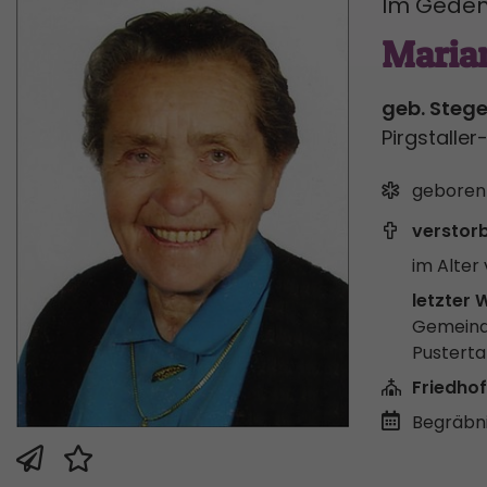
Im Geden
Maria
geb. Stege
Pirgstall
geboren
verstor
im Alter 
letzter 
Gemeind
Pusterta
Friedhof
Begräbni