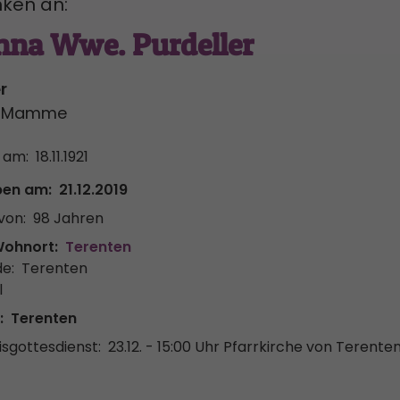
ken an:
nna Wwe. Purdeller
r
er-Mamme
 am:
18.11.1921
ben am:
21.12.2019
von:
98 Jahren
Wohnort:
Terenten
e:
Terenten
l
:
Terenten
sgottesdienst:
23.12. - 15:00 Uhr
Pfarrkirche von Terente