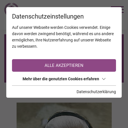
TRAUERHILFE
Datenschutzeinstellungen
JAHRESTAGE
KALENDER
VERSTORBENE
Auf unserer Webseite werden Cookies verwendet. Einige
davon werden zwingend benötigt, während es uns andere
ermöglichen, Ihre Nutzererfahrung auf unserer Webseite
Registrierung auf TrauerHilfe.it
zu verbessern.
Sie sind noch nicht auf TrauerHilfe.it registriert?
ALLE AKZEPTIEREN
>> zur kostenlosen Registrierung <<
Mehr über die genutzten Cookies erfahren
Datenschutzerklärung