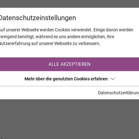
KALENDER
JAHRESTAGE
UNTERNEH
Datenschutzeinstellungen
Auf unserer Webseite werden Cookies verwendet. Einige davon werden
zwingend benötigt, während es uns andere ermöglichen, Ihre
Nutzererfahrung auf unserer Webseite zu verbessern.
Registrierung auf TrauerHilfe.it
ALLE AKZEPTIEREN
Sie sind noch nicht auf TrauerHilfe.it registriert?
Mehr über die genutzten Cookies erfahren
>> zur kostenlosen Registrierung <<
Datenschutzerklärun