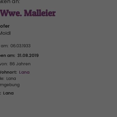
ken an:
 Wwe. Malleier
hofer
Moidl
 am:
06.03.1933
ben am:
31.08.2019
von:
86 Jahren
Wohnort:
Lana
e:
Lana
Umgebung
:
Lana