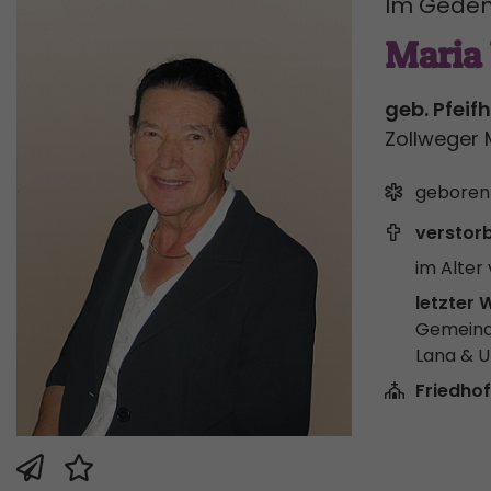
Im Geden
Maria
geb. Pfeif
Zollweger 
geboren
verstor
im Alter 
letzter 
Gemeind
Lana & 
Friedhof