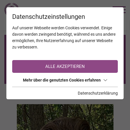
TRAUERHILFE
Datenschutzeinstellungen
JAHRESTAGE
KALENDER
VERSTORBENE
Auf unserer Webseite werden Cookies verwendet. Einige
davon werden zwingend benötigt, während es uns andere
ermöglichen, Ihre Nutzererfahrung auf unserer Webseite
Registrierung auf TrauerHilfe.it
zu verbessern.
Sie sind noch nicht auf TrauerHilfe.it registriert?
ALLE AKZEPTIEREN
>> zur kostenlosen Registrierung <<
Mehr über die genutzten Cookies erfahren
Datenschutzerklärung