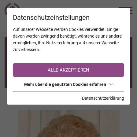
TRAUERHILFE
Datenschutzeinstellungen
JAHRESTAGE
KALENDER
VERSTORBENE
Auf unserer Webseite werden Cookies verwendet. Einige
davon werden zwingend benötigt, während es uns andere
ermöglichen, Ihre Nutzererfahrung auf unserer Webseite
Registrierung auf TrauerHilfe.it
zu verbessern.
Sie sind noch nicht auf TrauerHilfe.it registriert?
ALLE AKZEPTIEREN
>> zur kostenlosen Registrierung <<
Mehr über die genutzten Cookies erfahren
Datenschutzerklärung