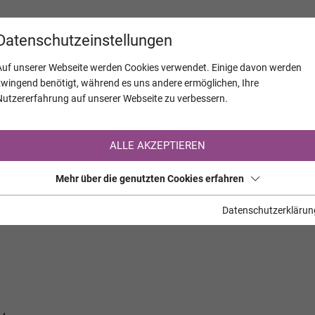
KALENDER
JAHRESTAGE
UNTERNEH
Datenschutzeinstellungen
Auf unserer Webseite werden Cookies verwendet. Einige davon werden
zwingend benötigt, während es uns andere ermöglichen, Ihre
Nutzererfahrung auf unserer Webseite zu verbessern.
Registrierung auf TrauerHilfe.it
ALLE AKZEPTIEREN
Sie sind noch nicht auf TrauerHilfe.it registriert?
Mehr über die genutzten Cookies erfahren
>> zur kostenlosen Registrierung <<
Datenschutzerklärun