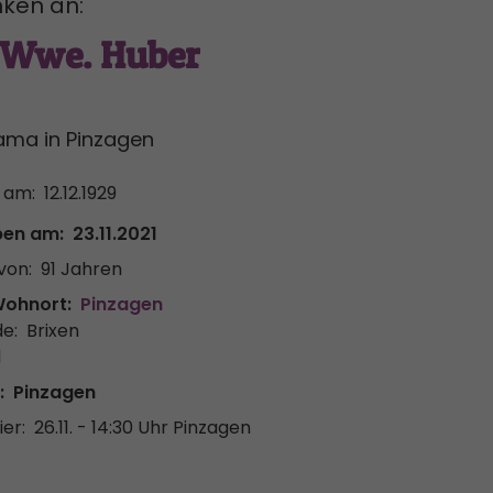
ken an:
 Wwe. Huber
ma in Pinzagen
 am:
12.12.1929
ben am:
23.11.2021
von:
91 Jahren
Wohnort:
Pinzagen
e:
Brixen
l
:
Pinzagen
er:
26.11. - 14:30 Uhr
Pinzagen