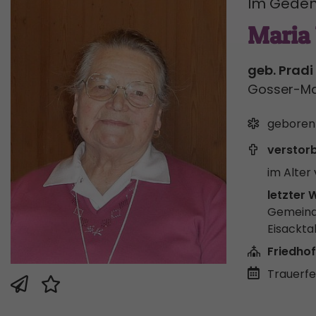
Im Geden
Maria
geb. Pradi
Gosser-Ma
geboren
verstor
im Alter 
letzter 
Gemeind
Eisackta
Friedhof
Trauerfei