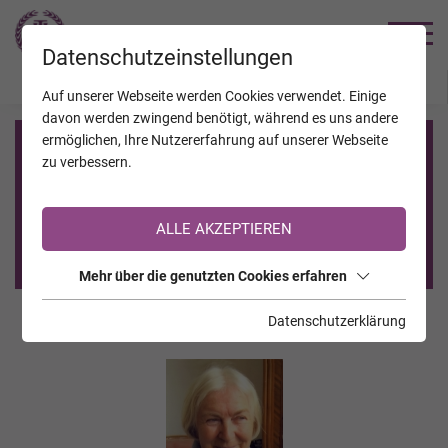
TRAUERHILFE
Datenschutzeinstellungen
JAHRESTAGE
KALENDER
VERSTORBENE
Auf unserer Webseite werden Cookies verwendet. Einige
davon werden zwingend benötigt, während es uns andere
ermöglichen, Ihre Nutzererfahrung auf unserer Webseite
Registrierung auf TrauerHilfe.it
zu verbessern.
Sie sind noch nicht auf TrauerHilfe.it registriert?
ALLE AKZEPTIEREN
>> zur kostenlosen Registrierung <<
Mehr über die genutzten Cookies erfahren
Datenschutzerklärung