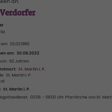
ken an:
Verdorfer
er
ria
 am:
02.02.1960
ben am:
30.08.2022
von:
62 Jahren
Wohnort:
St. Martin i. P.
e:
St. Martin i. P.
tal
:
St. Martin i. P.
sgottesdienst:
03.09. - 09:00 Uhr
Pfarrkirche von St. Marti