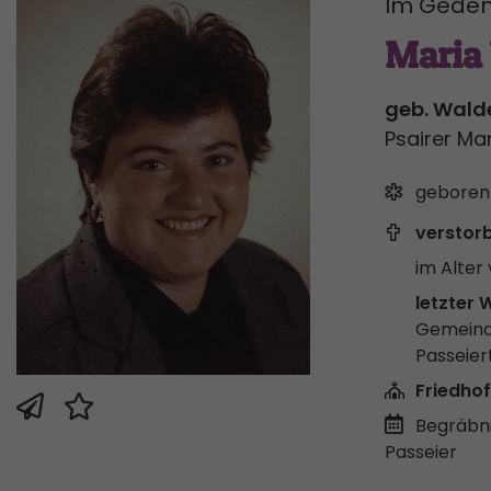
Im Geden
Maria 
geb. Wald
Psairer Ma
geboren
verstor
im Alter 
letzter 
Gemeind
Passeier
Friedhof
Begräbni
Passeier