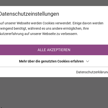
KALENDER
JAHRESTAGE
UNTERNEH
Datenschutzeinstellungen
Auf unserer Webseite werden Cookies verwendet. Einige davon werden
zwingend benötigt, während es uns andere ermöglichen, Ihre
Nutzererfahrung auf unserer Webseite zu verbessern.
Registrierung auf TrauerHilfe.it
ALLE AKZEPTIEREN
Sie sind noch nicht auf TrauerHilfe.it registriert?
Mehr über die genutzten Cookies erfahren
>> zur kostenlosen Registrierung <<
Datenschutzerklärun