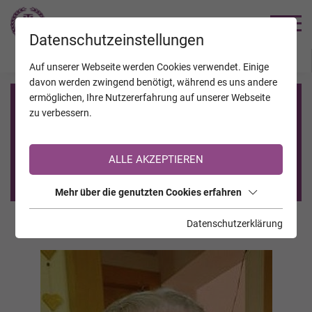
TRAUERHILFE
Datenschutzeinstellungen
JAHRESTAGE
KALENDER
VERSTORBENE
Auf unserer Webseite werden Cookies verwendet. Einige
davon werden zwingend benötigt, während es uns andere
ermöglichen, Ihre Nutzererfahrung auf unserer Webseite
Registrierung auf TrauerHilfe.it
zu verbessern.
Sie sind noch nicht auf TrauerHilfe.it registriert?
ALLE AKZEPTIEREN
>> zur kostenlosen Registrierung <<
Mehr über die genutzten Cookies erfahren
Datenschutzerklärung