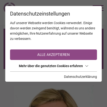
TRAUERHILFE
Datenschutzeinstellungen
JAHRESTAGE
KALENDER
VERSTORBENE
Auf unserer Webseite werden Cookies verwendet. Einige
davon werden zwingend benötigt, während es uns andere
ermöglichen, Ihre Nutzererfahrung auf unserer Webseite
Registrierung auf TrauerHilfe.it
zu verbessern.
Sie sind noch nicht auf TrauerHilfe.it registriert?
ALLE AKZEPTIEREN
>> zur kostenlosen Registrierung <<
Mehr über die genutzten Cookies erfahren
Datenschutzerklärung