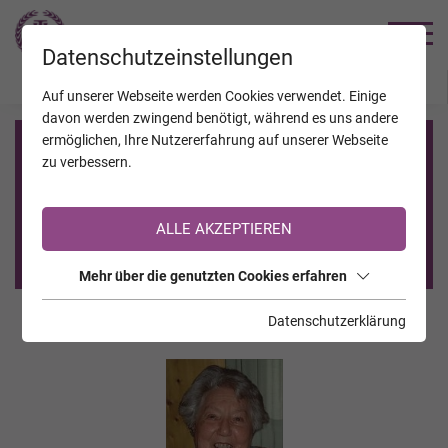
TRAUERHILFE
Datenschutzeinstellungen
JAHRESTAGE
KALENDER
VERSTORBENE
Auf unserer Webseite werden Cookies verwendet. Einige
davon werden zwingend benötigt, während es uns andere
ermöglichen, Ihre Nutzererfahrung auf unserer Webseite
Registrierung auf TrauerHilfe.it
zu verbessern.
Sie sind noch nicht auf TrauerHilfe.it registriert?
ALLE AKZEPTIEREN
>> zur kostenlosen Registrierung <<
Mehr über die genutzten Cookies erfahren
Datenschutzerklärung