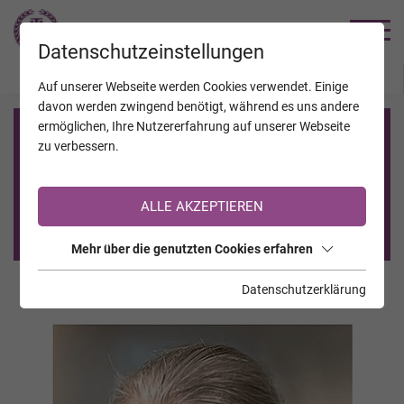
TRAUERHILFE
Datenschutzeinstellungen
JAHRESTAGE
KALENDER
VERSTORBENE
Auf unserer Webseite werden Cookies verwendet. Einige
davon werden zwingend benötigt, während es uns andere
ermöglichen, Ihre Nutzererfahrung auf unserer Webseite
Registrierung auf TrauerHilfe.it
zu verbessern.
Sie sind noch nicht auf TrauerHilfe.it registriert?
ALLE AKZEPTIEREN
>> zur kostenlosen Registrierung <<
Mehr über die genutzten Cookies erfahren
Datenschutzerklärung