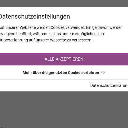
KALENDER
JAHRESTAGE
UNTERNEH
Datenschutzeinstellungen
Auf unserer Webseite werden Cookies verwendet. Einige davon werden
zwingend benötigt, während es uns andere ermöglichen, Ihre
Nutzererfahrung auf unserer Webseite zu verbessern.
Registrierung auf TrauerHilfe.it
ALLE AKZEPTIEREN
Sie sind noch nicht auf TrauerHilfe.it registriert?
Mehr über die genutzten Cookies erfahren
>> zur kostenlosen Registrierung <<
Datenschutzerklärun