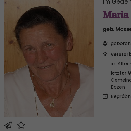
Im Geden
Maria 
geb. Mose
geboren
verstor
im Alter 
letzter 
Gemeind
Bozen
Begräbni