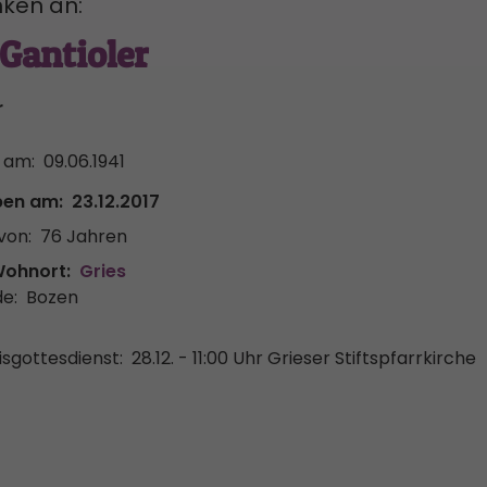
ken an:
Gantioler
r
 am:
09.06.1941
ben am:
23.12.2017
von:
76 Jahren
Wohnort:
Gries
e:
Bozen
sgottesdienst:
28.12. - 11:00 Uhr
Grieser Stiftspfarrkirche