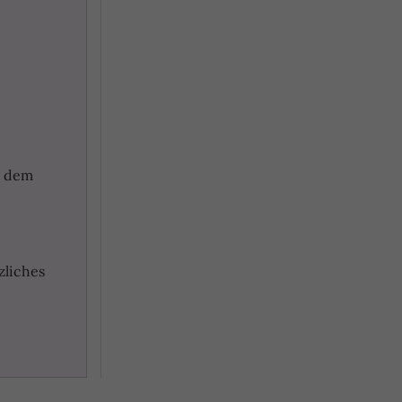
d dem
zliches