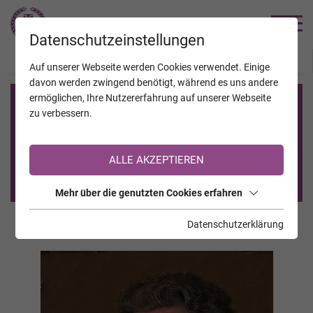
TRAUERHILFE
Datenschutzeinstellungen
JAHRESTAGE
KALENDER
VERSTORBENE
Auf unserer Webseite werden Cookies verwendet. Einige
davon werden zwingend benötigt, während es uns andere
ermöglichen, Ihre Nutzererfahrung auf unserer Webseite
Registrierung auf TrauerHilfe.it
zu verbessern.
Sie sind noch nicht auf TrauerHilfe.it registriert?
ALLE AKZEPTIEREN
>> zur kostenlosen Registrierung <<
Mehr über die genutzten Cookies erfahren
Datenschutzerklärung