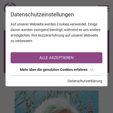
TRAUERHILFE
Datenschutzeinstellungen
JAHRESTAGE
KALENDER
VERSTORBENE
Auf unserer Webseite werden Cookies verwendet. Einige
davon werden zwingend benötigt, während es uns andere
ermöglichen, Ihre Nutzererfahrung auf unserer Webseite
Registrierung auf TrauerHilfe.it
zu verbessern.
Sie sind noch nicht auf TrauerHilfe.it registriert?
ALLE AKZEPTIEREN
>> zur kostenlosen Registrierung <<
Mehr über die genutzten Cookies erfahren
Datenschutzerklärung