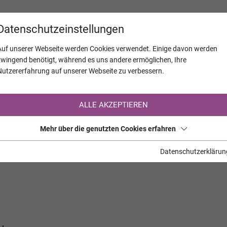
KALENDER
JAHRESTAGE
UNTERNEH
Datenschutzeinstellungen
Auf unserer Webseite werden Cookies verwendet. Einige davon werden
zwingend benötigt, während es uns andere ermöglichen, Ihre
Nutzererfahrung auf unserer Webseite zu verbessern.
Registrierung auf TrauerHilfe.it
ALLE AKZEPTIEREN
Sie sind noch nicht auf TrauerHilfe.it registriert?
Mehr über die genutzten Cookies erfahren
>> zur kostenlosen Registrierung <<
Datenschutzerklärun