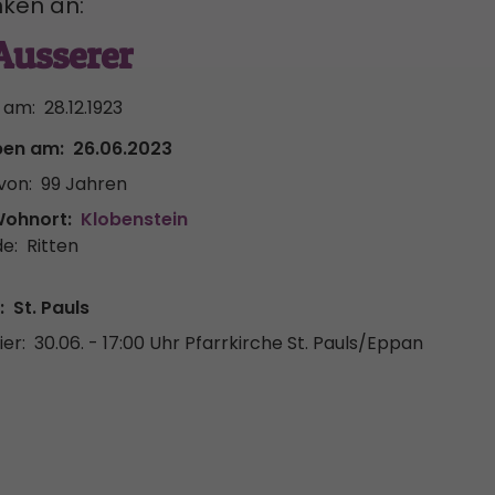
ken an:
Ausserer
 am:
28.12.1923
ben am:
26.06.2023
von:
99 Jahren
Wohnort:
Klobenstein
e:
Ritten
:
St. Pauls
er:
30.06. - 17:00 Uhr
Pfarrkirche St. Pauls/Eppan