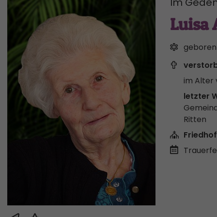
Im Geden
Luisa 
geboren
verstor
im Alter 
letzter 
Gemeind
Ritten
Friedhof
Trauerfei