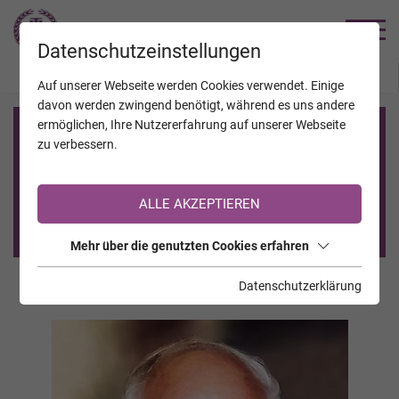
TRAUERHILFE
Datenschutzeinstellungen
JAHRESTAGE
KALENDER
VERSTORBENE
Auf unserer Webseite werden Cookies verwendet. Einige
davon werden zwingend benötigt, während es uns andere
ermöglichen, Ihre Nutzererfahrung auf unserer Webseite
Registrierung auf TrauerHilfe.it
zu verbessern.
Sie sind noch nicht auf TrauerHilfe.it registriert?
ALLE AKZEPTIEREN
>> zur kostenlosen Registrierung <<
Mehr über die genutzten Cookies erfahren
Datenschutzerklärung