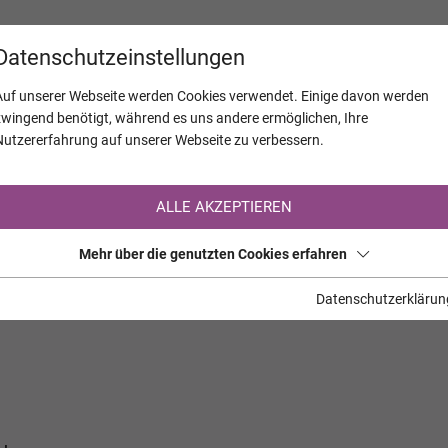
KALENDER
JAHRESTAGE
UNTERNEH
Datenschutzeinstellungen
Auf unserer Webseite werden Cookies verwendet. Einige davon werden
zwingend benötigt, während es uns andere ermöglichen, Ihre
Nutzererfahrung auf unserer Webseite zu verbessern.
Registrierung auf TrauerHilfe.it
ALLE AKZEPTIEREN
Sie sind noch nicht auf TrauerHilfe.it registriert?
Mehr über die genutzten Cookies erfahren
>> zur kostenlosen Registrierung <<
Datenschutzerklärun