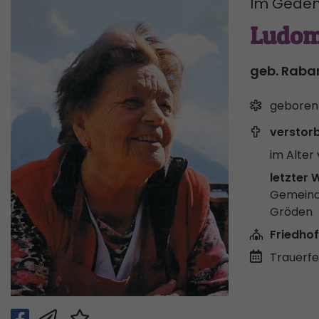
Im Geden
Ludom
geb. Raba
geboren
verstor
im Alter 
letzter 
Gemeind
Gröden
Friedhof
Trauerfei