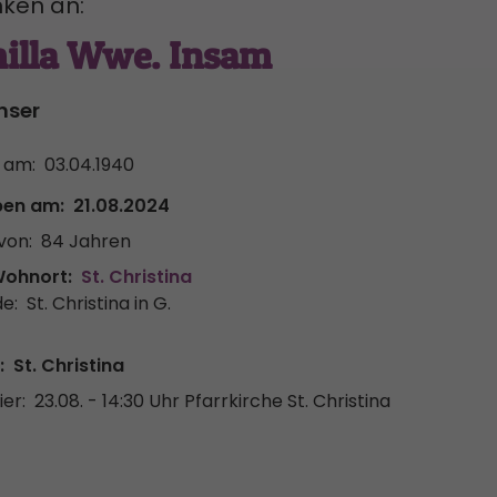
ken an:
illa Wwe. Insam
nser
 am:
03.04.1940
ben am:
21.08.2024
von:
84 Jahren
Wohnort:
St. Christina
e:
St. Christina in G.
:
St. Christina
er:
23.08. - 14:30 Uhr
Pfarrkirche St. Christina