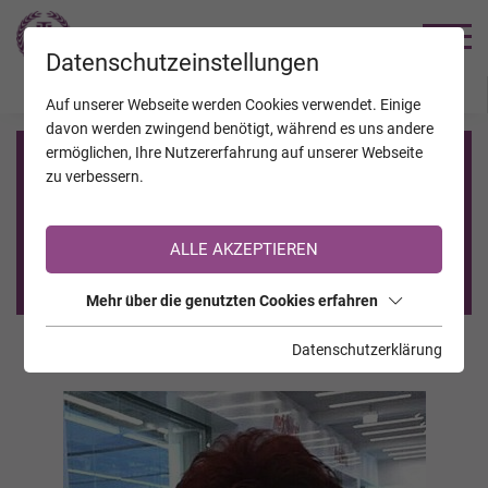
TRAUERHILFE
Datenschutzeinstellungen
JAHRESTAGE
KALENDER
VERSTORBENE
Auf unserer Webseite werden Cookies verwendet. Einige
davon werden zwingend benötigt, während es uns andere
ermöglichen, Ihre Nutzererfahrung auf unserer Webseite
Registrierung auf TrauerHilfe.it
zu verbessern.
Sie sind noch nicht auf TrauerHilfe.it registriert?
ALLE AKZEPTIEREN
>> zur kostenlosen Registrierung <<
Mehr über die genutzten Cookies erfahren
Datenschutzerklärung