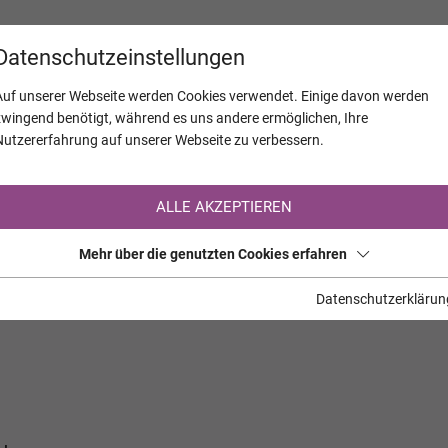
KALENDER
JAHRESTAGE
UNTERNEH
Datenschutzeinstellungen
Auf unserer Webseite werden Cookies verwendet. Einige davon werden
zwingend benötigt, während es uns andere ermöglichen, Ihre
Nutzererfahrung auf unserer Webseite zu verbessern.
Registrierung auf TrauerHilfe.it
ALLE AKZEPTIEREN
Sie sind noch nicht auf TrauerHilfe.it registriert?
Mehr über die genutzten Cookies erfahren
>> zur kostenlosen Registrierung <<
Datenschutzerklärun