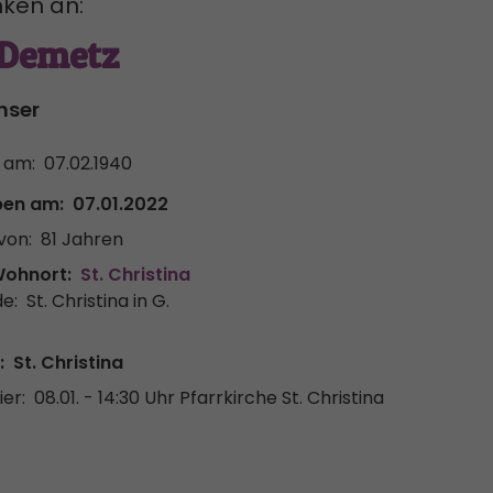
ken an:
 Demetz
nser
 am:
07.02.1940
ben am:
07.01.2022
von:
81 Jahren
Wohnort:
St. Christina
e:
St. Christina in G.
:
St. Christina
er:
08.01. - 14:30 Uhr
Pfarrkirche St. Christina