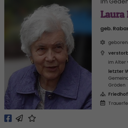
Im Geden
Laura
geb. Raba
geboren
verstor
im Alter 
letzter 
Gemeind
Gröden
Friedhof
Trauerfei