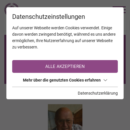
TRAUERHILFE
Datenschutzeinstellungen
JAHRESTAGE
KALENDER
VERSTORBENE
Auf unserer Webseite werden Cookies verwendet. Einige
davon werden zwingend benötigt, während es uns andere
ermöglichen, Ihre Nutzererfahrung auf unserer Webseite
Registrierung auf TrauerHilfe.it
zu verbessern.
Sie sind noch nicht auf TrauerHilfe.it registriert?
ALLE AKZEPTIEREN
>> zur kostenlosen Registrierung <<
Mehr über die genutzten Cookies erfahren
Datenschutzerklärung