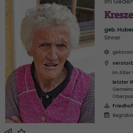
Im Geden
Kresz
geb. Hube
Sinner
geboren
verstor
im Alter 
letzter 
Gemeind
Oberpus
Friedhof
Begräbni