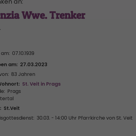
ken an:
enzia Wwe. Trenker
r
 am:
07.10.1939
ben am:
27.03.2023
von:
83 Jahren
Wohnort:
St. Veit in Prags
e:
Prags
tertal
:
St.Veit
sgottesdienst:
30.03. - 14:00 Uhr
Pfarrkirche von St. Veit