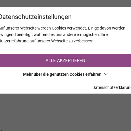
KALENDER
JAHRESTAGE
UNTERNEH
Datenschutzeinstellungen
Auf unserer Webseite werden Cookies verwendet. Einige davon werden
zwingend benötigt, während es uns andere ermöglichen, Ihre
Nutzererfahrung auf unserer Webseite zu verbessern.
Registrierung auf TrauerHilfe.it
ALLE AKZEPTIEREN
Sie sind noch nicht auf TrauerHilfe.it registriert?
Mehr über die genutzten Cookies erfahren
>> zur kostenlosen Registrierung <<
Datenschutzerklärun