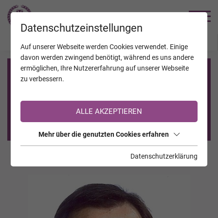
TRAUERHILFE
Datenschutzeinstellungen
JAHRESTAGE
KALENDER
VERSTORBENE
Auf unserer Webseite werden Cookies verwendet. Einige
davon werden zwingend benötigt, während es uns andere
ermöglichen, Ihre Nutzererfahrung auf unserer Webseite
Registrierung auf TrauerHilfe.it
zu verbessern.
Sie sind noch nicht auf TrauerHilfe.it registriert?
ALLE AKZEPTIEREN
>> zur kostenlosen Registrierung <<
Mehr über die genutzten Cookies erfahren
Datenschutzerklärung