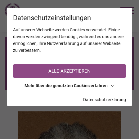
TRAUERHILFE
Datenschutzeinstellungen
JAHRESTAGE
KALENDER
VERSTORBENE
Auf unserer Webseite werden Cookies verwendet. Einige
davon werden zwingend benötigt, während es uns andere
ermöglichen, Ihre Nutzererfahrung auf unserer Webseite
Registrierung auf TrauerHilfe.it
zu verbessern.
Sie sind noch nicht auf TrauerHilfe.it registriert?
ALLE AKZEPTIEREN
>> zur kostenlosen Registrierung <<
Mehr über die genutzten Cookies erfahren
Datenschutzerklärung