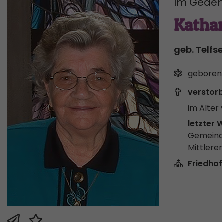
Im Geden
Kathar
geb. Telfs
geboren
verstor
im Alter 
letzter 
Gemeind
Mittlere
Friedhof