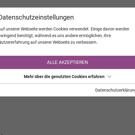
KALENDER
JAHRESTAGE
UNTERNEH
Datenschutzeinstellungen
Auf unserer Webseite werden Cookies verwendet. Einige davon werden
zwingend benötigt, während es uns andere ermöglichen, Ihre
Nutzererfahrung auf unserer Webseite zu verbessern.
Registrierung auf TrauerHilfe.it
ALLE AKZEPTIEREN
Sie sind noch nicht auf TrauerHilfe.it registriert?
Mehr über die genutzten Cookies erfahren
>> zur kostenlosen Registrierung <<
Datenschutzerklärun