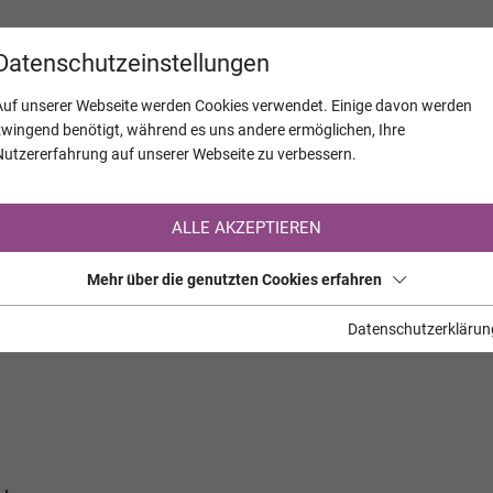
KALENDER
JAHRESTAGE
UNTERNEH
Datenschutzeinstellungen
Auf unserer Webseite werden Cookies verwendet. Einige davon werden
zwingend benötigt, während es uns andere ermöglichen, Ihre
Nutzererfahrung auf unserer Webseite zu verbessern.
Registrierung auf TrauerHilfe.it
ALLE AKZEPTIEREN
Sie sind noch nicht auf TrauerHilfe.it registriert?
Mehr über die genutzten Cookies erfahren
>> zur kostenlosen Registrierung <<
Datenschutzerklärun