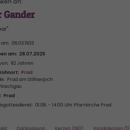
ken an:
r Gander
ar"
 am:
06.03.1933
ben am:
28.07.2025
von:
92 Jahren
Wohnort:
Prad
e:
Prad am Stilfserjoch
Vinschgau
:
Prad
sgottesdienst:
01.08. - 14:00 Uhr
Pfarrkirche Prad
ild
Danksagung
Kerzen (180)
Kondolenzen (0