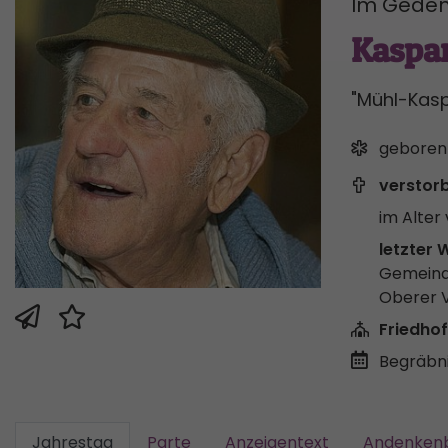
Im Geden
Kaspa
"Mühl-Kasp
geboren
verstor
im Alter 
letzter 
Gemeind
Oberer 
Friedhof
Begräbni
Jahrestag
Parte
Anzeigentext
Andenkenb