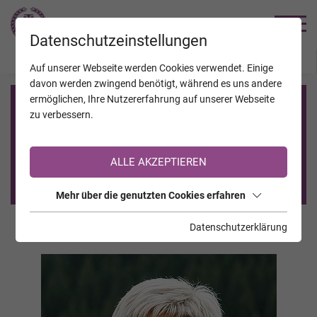
TRAUERHILFE
Datenschutzeinstellungen
JAHRESTAGE
KALENDER
VERSTORBENE
Auf unserer Webseite werden Cookies verwendet. Einige
davon werden zwingend benötigt, während es uns andere
ermöglichen, Ihre Nutzererfahrung auf unserer Webseite
Registrierung auf TrauerHilfe.it
zu verbessern.
Sie sind noch nicht auf TrauerHilfe.it registriert?
ALLE AKZEPTIEREN
>> zur kostenlosen Registrierung <<
Mehr über die genutzten Cookies erfahren
Datenschutzerklärung