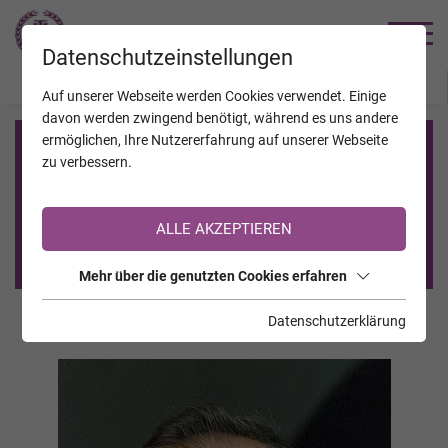
TRAUERHILFE
Datenschutzeinstellungen
JAHRESTAGE
KALENDER
VERSTORBENE
Auf unserer Webseite werden Cookies verwendet. Einige
davon werden zwingend benötigt, während es uns andere
ermöglichen, Ihre Nutzererfahrung auf unserer Webseite
Registrierung auf TrauerHilfe.it
zu verbessern.
Sie sind noch nicht auf TrauerHilfe.it registriert?
ALLE AKZEPTIEREN
>> zur kostenlosen Registrierung <<
Mehr über die genutzten Cookies erfahren
Datenschutzerklärung