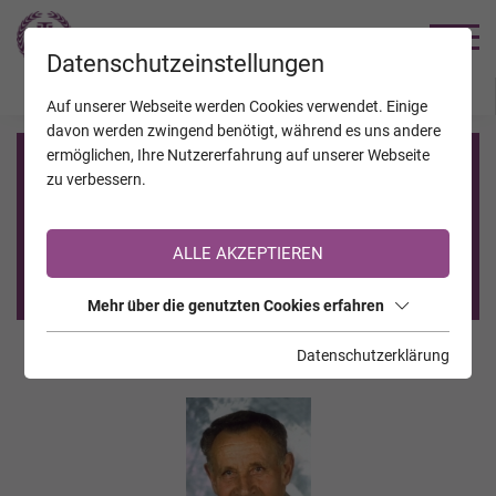
TRAUERHILFE
Datenschutzeinstellungen
JAHRESTAGE
KALENDER
VERSTORBENE
Auf unserer Webseite werden Cookies verwendet. Einige
davon werden zwingend benötigt, während es uns andere
ermöglichen, Ihre Nutzererfahrung auf unserer Webseite
Registrierung auf TrauerHilfe.it
zu verbessern.
Sie sind noch nicht auf TrauerHilfe.it registriert?
ALLE AKZEPTIEREN
>> zur kostenlosen Registrierung <<
Mehr über die genutzten Cookies erfahren
Datenschutzerklärung