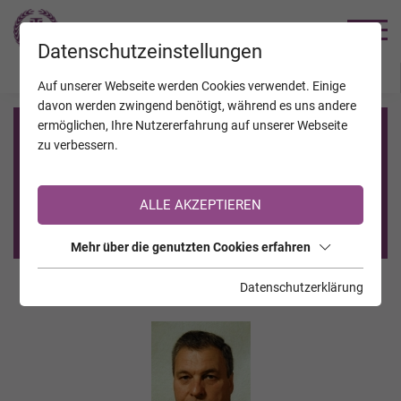
TRAUERHILFE
Datenschutzeinstellungen
JAHRESTAGE
KALENDER
VERSTORBENE
Auf unserer Webseite werden Cookies verwendet. Einige
davon werden zwingend benötigt, während es uns andere
ermöglichen, Ihre Nutzererfahrung auf unserer Webseite
Registrierung auf TrauerHilfe.it
zu verbessern.
Sie sind noch nicht auf TrauerHilfe.it registriert?
ALLE AKZEPTIEREN
>> zur kostenlosen Registrierung <<
Mehr über die genutzten Cookies erfahren
Datenschutzerklärung