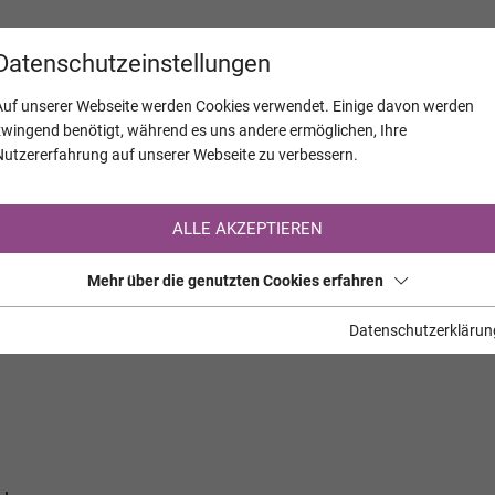
KALENDER
JAHRESTAGE
UNTERNEH
Datenschutzeinstellungen
Auf unserer Webseite werden Cookies verwendet. Einige davon werden
zwingend benötigt, während es uns andere ermöglichen, Ihre
Nutzererfahrung auf unserer Webseite zu verbessern.
Registrierung auf TrauerHilfe.it
ALLE AKZEPTIEREN
Sie sind noch nicht auf TrauerHilfe.it registriert?
Mehr über die genutzten Cookies erfahren
>> zur kostenlosen Registrierung <<
Datenschutzerklärun