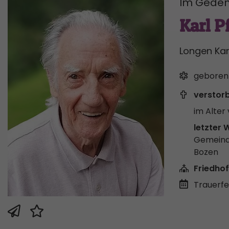
Im Geden
Karl P
Longen Kar
geboren
verstor
im Alter 
letzter 
Gemeind
Bozen
Friedhof
Trauerfei