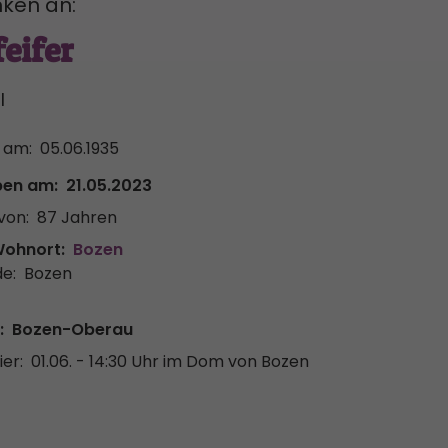
ken an:
feifer
l
 am:
05.06.1935
ben am:
21.05.2023
von:
87 Jahren
Wohnort:
Bozen
e:
Bozen
:
Bozen-Oberau
er:
01.06. - 14:30 Uhr
im Dom von Bozen