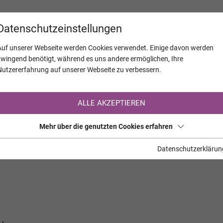
KALENDER
JAHRESTAGE
UNTERNEH
Datenschutzeinstellungen
Auf unserer Webseite werden Cookies verwendet. Einige davon werden
zwingend benötigt, während es uns andere ermöglichen, Ihre
Nutzererfahrung auf unserer Webseite zu verbessern.
Registrierung auf TrauerHilfe.it
ALLE AKZEPTIEREN
Sie sind noch nicht auf TrauerHilfe.it registriert?
Mehr über die genutzten Cookies erfahren
>> zur kostenlosen Registrierung <<
Datenschutzerklärun