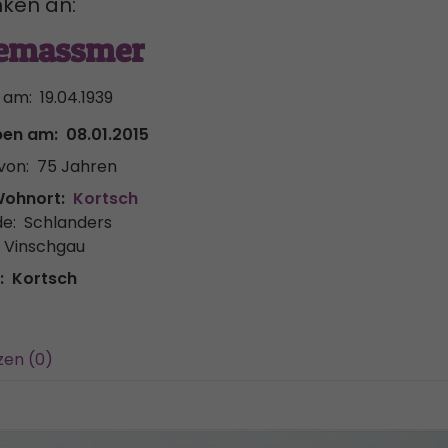
ken an:
Gemassmer
 am:
19.04.1939
ben am:
08.01.2015
von:
75 Jahren
Wohnort:
Kortsch
e:
Schlanders
r Vinschgau
:
Kortsch
zen (0)