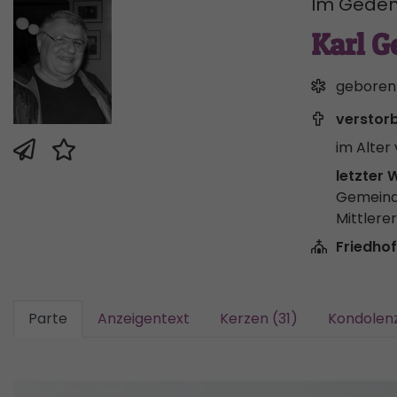
Im Geden
Karl 
geboren
verstor
im Alter 
letzter 
Gemeind
Mittlere
Friedhof
Parte
Anzeigentext
Kerzen (31)
Kondolen