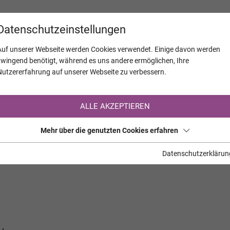
KALENDER
JAHRESTAGE
UNTERNEH
Datenschutzeinstellungen
Auf unserer Webseite werden Cookies verwendet. Einige davon werden
zwingend benötigt, während es uns andere ermöglichen, Ihre
Nutzererfahrung auf unserer Webseite zu verbessern.
Registrierung auf TrauerHilfe.it
ALLE AKZEPTIEREN
Sie sind noch nicht auf TrauerHilfe.it registriert?
Mehr über die genutzten Cookies erfahren
>> zur kostenlosen Registrierung <<
Datenschutzerklärun