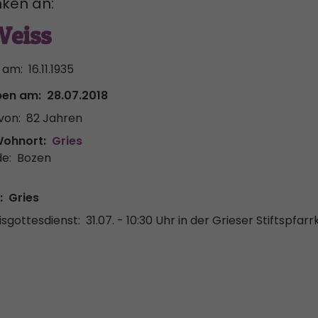
ken an:
Weiss
 am:
16.11.1935
ben am:
28.07.2018
von:
82 Jahren
Wohnort:
Gries
e:
Bozen
:
Gries
sgottesdienst:
31.07. - 10:30 Uhr
in der Grieser Stiftspfarr