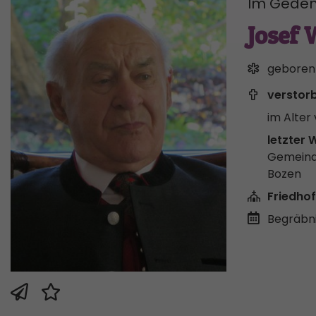
Im Geden
Josef 
geboren
verstor
im Alter 
letzter 
Gemeind
Bozen
Friedhof
Begräbni