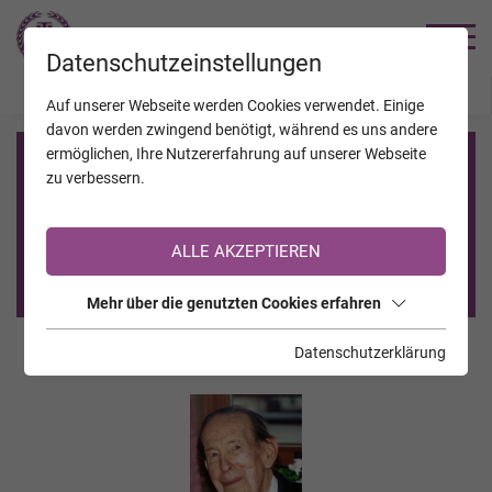
TRAUERHILFE
Datenschutzeinstellungen
JAHRESTAGE
KALENDER
VERSTORBENE
Auf unserer Webseite werden Cookies verwendet. Einige
davon werden zwingend benötigt, während es uns andere
ermöglichen, Ihre Nutzererfahrung auf unserer Webseite
Registrierung auf TrauerHilfe.it
zu verbessern.
Sie sind noch nicht auf TrauerHilfe.it registriert?
ALLE AKZEPTIEREN
>> zur kostenlosen Registrierung <<
Mehr über die genutzten Cookies erfahren
Datenschutzerklärung