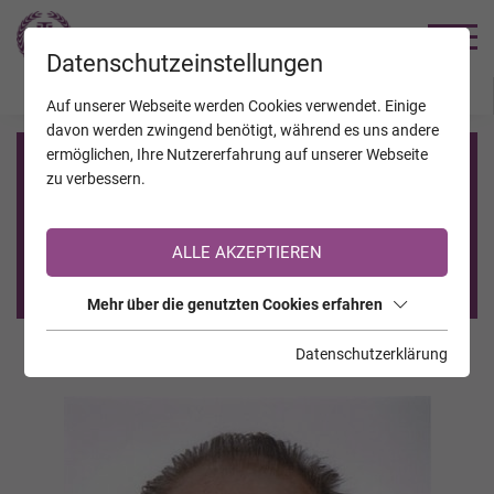
TRAUERHILFE
Datenschutzeinstellungen
JAHRESTAGE
KALENDER
VERSTORBENE
Auf unserer Webseite werden Cookies verwendet. Einige
davon werden zwingend benötigt, während es uns andere
ermöglichen, Ihre Nutzererfahrung auf unserer Webseite
Registrierung auf TrauerHilfe.it
zu verbessern.
Sie sind noch nicht auf TrauerHilfe.it registriert?
ALLE AKZEPTIEREN
>> zur kostenlosen Registrierung <<
Mehr über die genutzten Cookies erfahren
Datenschutzerklärung