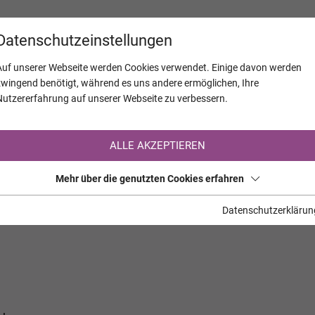
KALENDER
JAHRESTAGE
UNTERNEH
Datenschutzeinstellungen
Auf unserer Webseite werden Cookies verwendet. Einige davon werden
zwingend benötigt, während es uns andere ermöglichen, Ihre
Nutzererfahrung auf unserer Webseite zu verbessern.
Registrierung auf TrauerHilfe.it
ALLE AKZEPTIEREN
Sie sind noch nicht auf TrauerHilfe.it registriert?
Mehr über die genutzten Cookies erfahren
>> zur kostenlosen Registrierung <<
Datenschutzerklärun