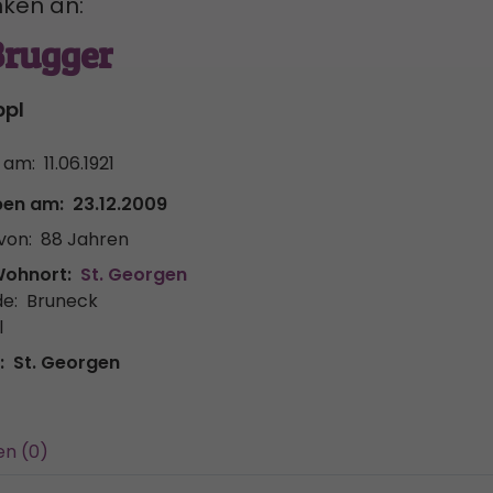
ken an:
Brugger
ppl
 am:
11.06.1921
ben am:
23.12.2009
von:
88 Jahren
Wohnort:
St. Georgen
e:
Bruneck
l
:
St. Georgen
en (0)