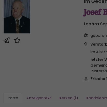
Im Geden
Josef 
Leahra Se
geboren
verstor
im Alter 
letzter 
Gemeind
Pusterta
Friedhof
Parte
Anzeigentext
Kerzen (1)
Kondolenz