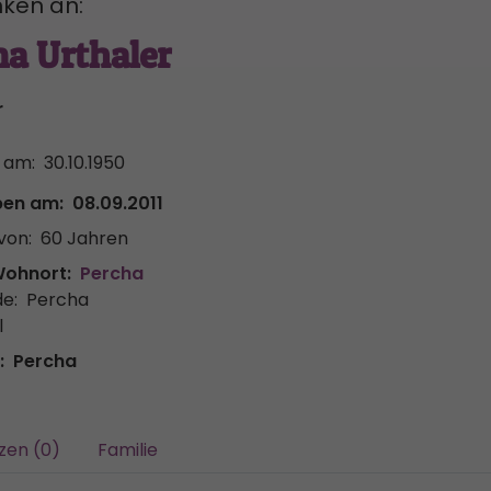
ken an:
a Urthaler
r
 am:
30.10.1950
ben am:
08.09.2011
von:
60 Jahren
Wohnort:
Percha
e:
Percha
l
:
Percha
zen (0)
Familie