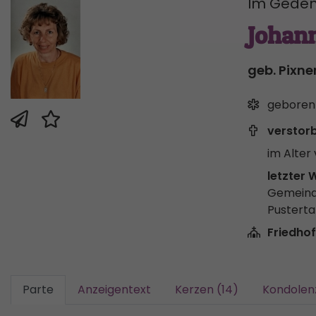
Im Geden
Johann
geb. Pixne
geboren
verstor
im Alter 
letzter 
Gemeind
Pusterta
Friedhof
Parte
Anzeigentext
Kerzen (14)
Kondolen