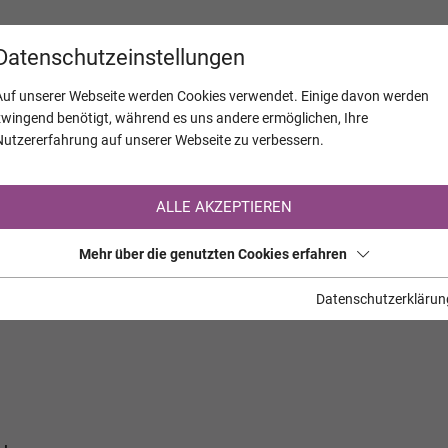
KALENDER
JAHRESTAGE
UNTERNEH
Datenschutzeinstellungen
Auf unserer Webseite werden Cookies verwendet. Einige davon werden
zwingend benötigt, während es uns andere ermöglichen, Ihre
Nutzererfahrung auf unserer Webseite zu verbessern.
Registrierung auf TrauerHilfe.it
ALLE AKZEPTIEREN
Sie sind noch nicht auf TrauerHilfe.it registriert?
Mehr über die genutzten Cookies erfahren
>> zur kostenlosen Registrierung <<
Datenschutzerklärun