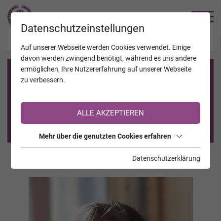
TRAUERHILFE
Datenschutzeinstellungen
JAHRESTAGE
KALENDER
VERSTORBENE
Auf unserer Webseite werden Cookies verwendet. Einige
davon werden zwingend benötigt, während es uns andere
ermöglichen, Ihre Nutzererfahrung auf unserer Webseite
Registrierung auf TrauerHilfe.it
zu verbessern.
Sie sind noch nicht auf TrauerHilfe.it registriert?
ALLE AKZEPTIEREN
>> zur kostenlosen Registrierung <<
Mehr über die genutzten Cookies erfahren
Datenschutzerklärung