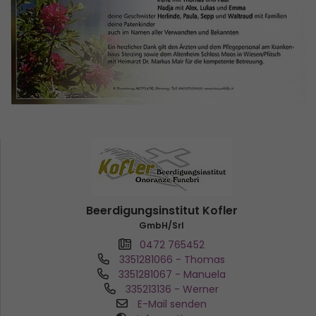
Beerdigungsinstitut Kofler
GmbH/Srl
0472 765452
3351281066
- Thomas
3351281067
- Manuela
335213136
- Werner
E-Mail senden