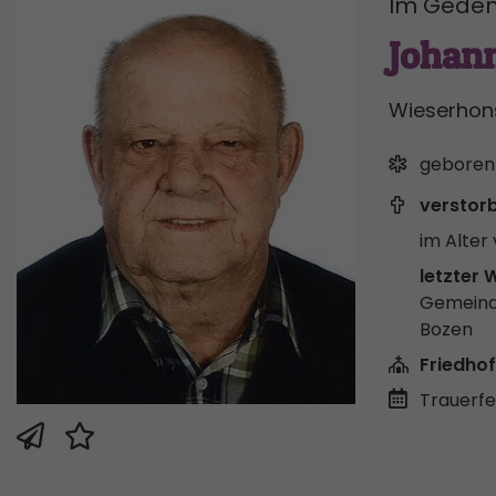
Im Geden
Johan
Wieserhon
geboren
verstor
im Alter 
letzter 
Gemeind
Bozen
Friedhof
Trauerfei