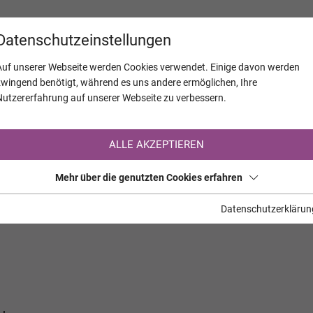
KALENDER
JAHRESTAGE
UNTERNEH
Datenschutzeinstellungen
Auf unserer Webseite werden Cookies verwendet. Einige davon werden
zwingend benötigt, während es uns andere ermöglichen, Ihre
Nutzererfahrung auf unserer Webseite zu verbessern.
Registrierung auf TrauerHilfe.it
ALLE AKZEPTIEREN
Sie sind noch nicht auf TrauerHilfe.it registriert?
Mehr über die genutzten Cookies erfahren
>> zur kostenlosen Registrierung <<
Datenschutzerklärun