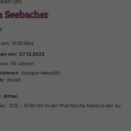
ken an:
n Seebacher
s
 am:
15.09.1954
ben am:
07.12.2023
von:
69 Jahren
Wohnort:
Europa-Neustift
e:
Bozen
:
Ritten
er:
12.12. - 10:30 Uhr
in der Pfarrkirche Maria in der Au