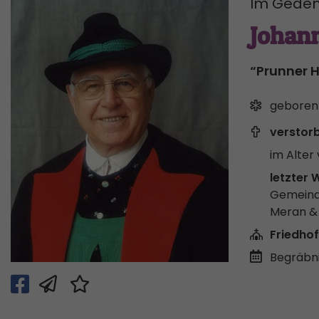
Im Geden
Johan
“Prunner 
geboren
verstor
im Alter 
letzter 
Gemeind
Meran 
Friedhof
Begräbni