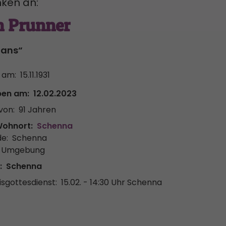
ken an:
n Prunner
Hans“
 am:
15.11.1931
ben am:
12.02.2023
von:
91 Jahren
Wohnort:
Schenna
e:
Schenna
& Umgebung
:
Schenna
sgottesdienst:
15.02. - 14:30 Uhr
Schenna