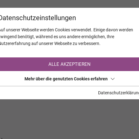
KALENDER
JAHRESTAGE
UNTERNEH
Datenschutzeinstellungen
Auf unserer Webseite werden Cookies verwendet. Einige davon werden
zwingend benötigt, während es uns andere ermöglichen, Ihre
Nutzererfahrung auf unserer Webseite zu verbessern.
Registrierung auf TrauerHilfe.it
ALLE AKZEPTIEREN
Sie sind noch nicht auf TrauerHilfe.it registriert?
Mehr über die genutzten Cookies erfahren
>> zur kostenlosen Registrierung <<
Datenschutzerklärun