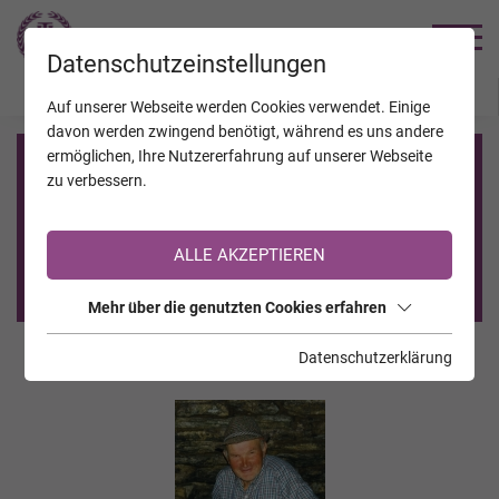
TRAUERHILFE
Datenschutzeinstellungen
JAHRESTAGE
KALENDER
VERSTORBENE
Auf unserer Webseite werden Cookies verwendet. Einige
davon werden zwingend benötigt, während es uns andere
ermöglichen, Ihre Nutzererfahrung auf unserer Webseite
Registrierung auf TrauerHilfe.it
zu verbessern.
Sie sind noch nicht auf TrauerHilfe.it registriert?
ALLE AKZEPTIEREN
>> zur kostenlosen Registrierung <<
Mehr über die genutzten Cookies erfahren
Datenschutzerklärung