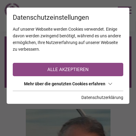
TRAUERHILFE
Datenschutzeinstellungen
JAHRESTAGE
KALENDER
VERSTORBENE
Auf unserer Webseite werden Cookies verwendet. Einige
davon werden zwingend benötigt, während es uns andere
ermöglichen, Ihre Nutzererfahrung auf unserer Webseite
Registrierung auf TrauerHilfe.it
zu verbessern.
Sie sind noch nicht auf TrauerHilfe.it registriert?
ALLE AKZEPTIEREN
>> zur kostenlosen Registrierung <<
Mehr über die genutzten Cookies erfahren
Datenschutzerklärung