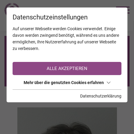
TRAUERHILFE
Datenschutzeinstellungen
JAHRESTAGE
KALENDER
VERSTORBENE
Auf unserer Webseite werden Cookies verwendet. Einige
davon werden zwingend benötigt, während es uns andere
ermöglichen, Ihre Nutzererfahrung auf unserer Webseite
Registrierung auf TrauerHilfe.it
zu verbessern.
Sie sind noch nicht auf TrauerHilfe.it registriert?
ALLE AKZEPTIEREN
>> zur kostenlosen Registrierung <<
Mehr über die genutzten Cookies erfahren
Datenschutzerklärung